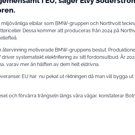
gemensamt i EU, säger Elvy Söderströ
oren.
av miljövänliga elbilar som BMW-gruppen och Northvolt teckna
battericeller. Dessa kommer att produceras från 2024 på Northvo
ellefteå.
och återvinning motiverade BMW-gruppens beslut. Produktion
iver systematiskt elektrifiering av sitt fordonsutbud. År 202
a, varav mer än hälften av dem helt eldrivna.
everanser. EU har nu pekat ut riktningen då man vill bygga ut
diesel och förvärra trängseln längs våra vägar, konstaterar Bot