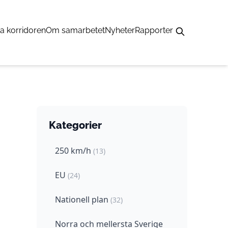
a korridoren
Om samarbetet
Nyheter
Rapporter
Kategorier
250 km/h
(13)
EU
(24)
Nationell plan
(32)
Norra och mellersta Sverige