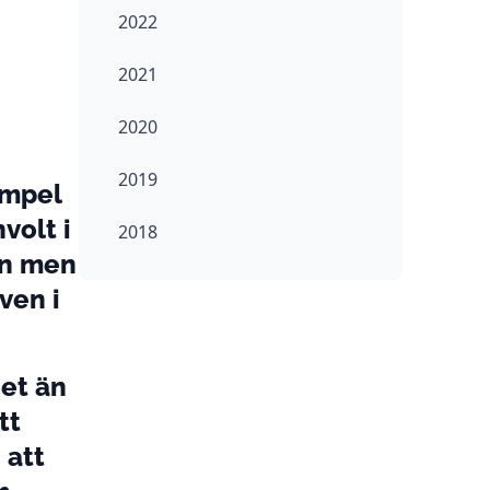
2022
2021
2020
2019
empel
volt i
2018
on men
ven i
det än
tt
 att