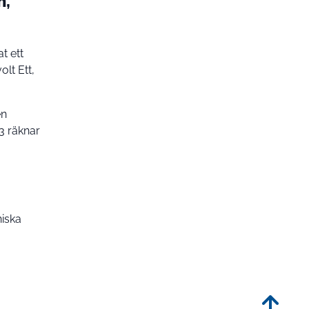
m,
t ett
lt Ett,
en
3 räknar
niska