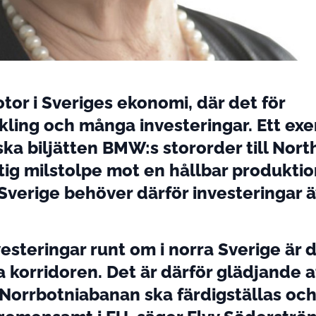
tor i Sveriges ekonomi, där det för
kling och många investeringar. Ett ex
ka biljätten BMW:s stororder till North
ktig milstolpe mot en hållbar produkti
 Sverige behöver därför investeringar ä
vesteringar runt om i norra Sverige är 
a korridoren. Det är därför glädjande a
 Norrbotniabanan ska färdigställas och