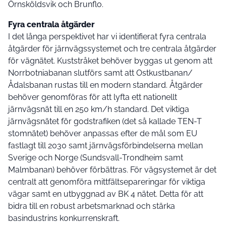
Örnsköldsvik och Brunflo.
Fyra centrala åtgärder
I det långa perspektivet har vi identifierat fyra centrala
åtgärder för järnvägssystemet och tre centrala åtgärder
för vägnätet. Kuststråket behöver byggas ut genom att
Norrbotniabanan slutförs samt att Ostkustbanan/
Ådalsbanan rustas till en modern standard. Åtgärder
behöver genomföras för att lyfta ett nationellt
järnvägsnät till en 250 km/h standard. Det viktiga
järnvägsnätet för godstrafiken (det så kallade TEN-T
stomnätet) behöver anpassas efter de mål som EU
fastlagt till 2030 samt järnvägsförbindelserna mellan
Sverige och Norge (Sundsvall-Trondheim samt
Malmbanan) behöver förbättras. För vägsystemet är det
centralt att genomföra mittfältsepareringar för viktiga
vägar samt en utbyggnad av BK 4 nätet. Detta för att
bidra till en robust arbetsmarknad och stärka
basindustrins konkurrenskraft.