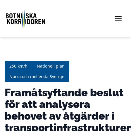
250 km/h
Nationell plan
Norra och mellersta Sverige
Framåtsyftande beslut
för att analysera
behovet av åtgärder i
transportinfrastrukture