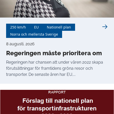
250 km/h
EU
Nationell plan
Norra och mellersta Sverige
8 augusti, 2026
Regeringen måste prioritera om
Regeringen har chansen att under våren 2022 skapa
förutsättningar för framtidens gröna resor och
transporter. De senaste åren har EU,...