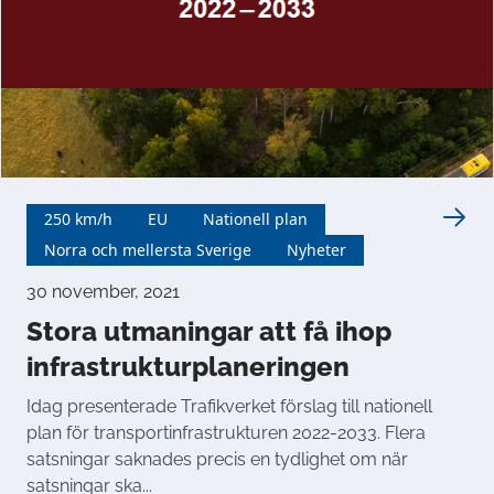
250 km/h
EU
Nationell plan
Norra och mellersta Sverige
Nyheter
30 november, 2021
Stora utmaningar att få ihop
infrastrukturplaneringen
Idag presenterade Trafikverket förslag till nationell
plan för transportinfrastrukturen 2022-2033. Flera
satsningar saknades precis en tydlighet om när
satsningar ska...