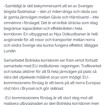
-Samtidigt är det bekymmersamt att en av Sveriges
längsta flaskhalsar – den 27 milen långa och nästa 100
år gamla järnvägen mellan Gävle och Härnösand – inte
omnämns i förslaget. Det är en kritisk sträcka som idag
begränsar kapaciteten och effektiviteten i hela
korridoren. En utbyggnad av Nya Ostkustbanan är helt
avgörande för att resor och transporter mellan norra
och södra Sverige ska kunna fungera effektivt, tillägger
Lundin.
Samarbetet Botniska korridoren ser fram emot fortsatt
samarbete med EU-institutioner, regeringen, Trafikverket
och lokala aktörer för att få hela järnvägen på plats så
nära det utpekade målåret 2030 som möjligt. EU-
kommissionens förslag är ett bevis på att norra Europas
röst hörs i Bryssel och gör skillnad.
-EU-kommissionens förslag är ett stort steg mot att
realisera utbyggnaden av den Botniska korridoren men